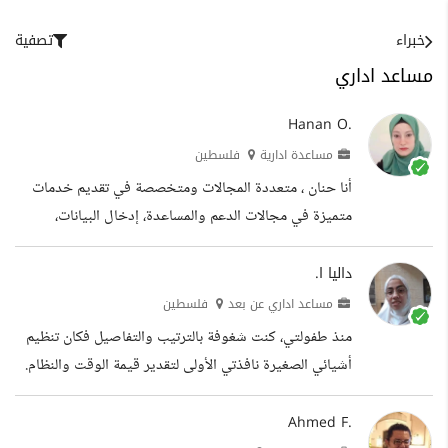
خبراء
تصفية
مساعد اداري
Hanan O.
مساعدة ادارية
فلسطين
أنا حنان ، متعددة المجالات ومتخصصة في تقديم خدمات
متميزة في مجالات الدعم والمساعدة، إدخال البيانات،
التسويق الالكتروني، وكتابة المحتوى ،والمساعدة الإدارية.
لدي خبرة واسعة في هذه المجالات وقد عملت مع العديد
داليا ا.
من العملاء لتحقيق أهدافهم ونمو أعمالهم بنجاح. خدماتي
مساعد اداري عن بعد
فلسطين
خدمات الدعم والمساعدة 1- الرد على الاستفسارات
منذ طفولتي، كنت شغوفة بالترتيب والتفاصيل فكان تنظيم
والرسائل البريدية. 2- إدارة المواعيد والجداول الزمنية. 3-
أشيائي الصغيرة نافذتي الأولى لتقدير قيمة الوقت والنظام.
التنسيق بين الفرق والشركاء التجاريين. 4-المساعدة في
ومع مرور الوقت، كبر هذا الشغف معي وتحول إلى مسار
الترجمة وإعداد العروض والتقارير....
مهني اخترت فيه التخصص في إدارة المكاتب الرقمية. لم
Ahmed F.