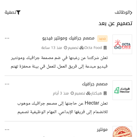
الوظائف
تصفية
تصميم عن بعد
مصمم جرافيك ومونتير فيديو
جديد
Octa Food
تصميم
منذ 13 ساعة
تعلن شركتنا عن رغبتها في ضم مصممة جرافيك ومونتير
فيديو مبدعة إلى فريق العمل، للعمل في بيئة محفزة تهتم
بالتطوير والإبداع. المهام الوظيفية تصميم الهويات البصرية،
والتصاميم الإعلانية، ومحتوى منصات التواصل الاجتماعي
مصمم جرافيك
تحرير وتعديل الفيديوهات (Makers/Reels/Shorts)
هيكتار
تصميم
منذ 3 أيام
وإضافة المؤثرات الصوتية والبصرية بشكل جذاب ابتكار
تعلن Hectar عن حاجتها إلى مصمم جرافيك موهوب
أفكار بصرية جديدة تتناسب مع توجهات الشركة وجمهورها
للانضمام إلى فريقها الإبداعي. المهام الوظيفية تصميم
المستهدف الالتزام بتسليم الأعمال في المواعيد المحددة
منشورات السوشيال ميديا والمواد التسويقية بجودة عالية
وبأعلى جودة المؤهلات...
إنشاء محتوى بصري مبتكر وجذاب للمنصات الرقمية ومواقع
مونتير