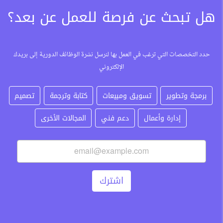
هل تبحث عن فرصة للعمل عن بعد؟
درون ومغامرات واستكشافات إلى محتوى احترافي وجذاب
لمنصات التواصل الاجتماعي، يعكس هوية العلامة التجارية
ويساهم في زيادة الوعي بها وتعزيز حضورها الرقمي. نبحث
عن شخص يمتلك حسا إبداعيا وقدرة على...
حدد التخصصات التي ترغب في العمل بها لنرسل نشرة الوظائف الدورية إلى بريدك
الإلكتروني
برمجة وتطوير
تسويق ومبيعات
كتابة وترجمة
تصميم
إدارة وأعمال
دعم فني
المجالات الأخرى
اشترك