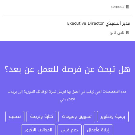
semeea
مدير التنفيذي Executive Director
نادي نانو
هل تبحث عن فرصة للعمل عن بعد؟
حدد التخصصات التي ترغب في العمل بها لنرسل نشرة الوظائف الدورية إلى بريدك
الإلكتروني
برمجة وتطوير
تسويق ومبيعات
كتابة وترجمة
تصميم
إدارة وأعمال
دعم فني
المجالات الأخرى