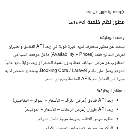
برمجة وتطوير عن بعد
مطور نظم خلفية Laravel
وصف الوظيفة
نبحث عن مطور محترف لديه خبرة قوية في ربط API الفنادق والطيران
لعرض النتائج فقط (Availability + Prices) داخل موقعنا السياحي.
المطلوب هو عرض البيانات فقط بدون تنفيذ الحجز أو ربط بوابة دفع حالياً.
الموقع يعمل على نظام Booking Core / Laravel، ونحتاج شخص لديه
خبرة في التعامل مع APIs الخاصة بمزودي السفر.
المهام الوظيفية
ربط API فنادق (عرض الغرف – الأسعار – التوفر – التفاصيل)
ربط API طيران (عرض الرحلات – الأسعار – التوقيت)
تنظيم عرض النتائج بطريقة مرتبة داخل الموقع
التأكد من سرعة الاستجابة وتحسين الأداء