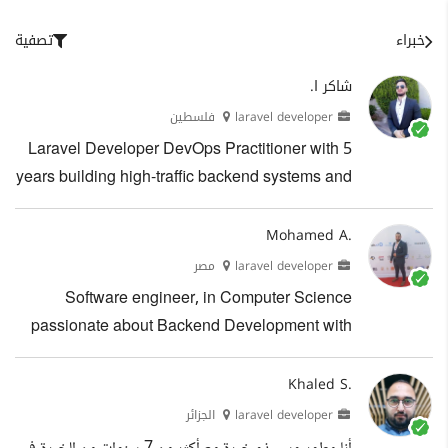
خبراء
تصفية
شاكر ا.
laravel developer
فلسطين
Laravel Developer DevOps Practitioner with 5
years building high-traffic backend systems and
multi-vendor platforms. Delivered production
systems handling 8k daily transactions with
Mohamed A.
99% uptime. Deep expertise in RESTful API
laravel developer
مصر
design, third-party integrations, and real-time
Software engineer, in Computer Science
applications using WebSocket and Pusher.
passionate about Backend Development with
Hands-on DevOps experience with Docker,
more than 4 years experience in Backend
GitHub Actions CI/CD, and AWS from local dev
development, Looking for opportunities as a
Khaled S.
to live deployment. الخبرات التعليم
software developer with an expert team of
laravel developer
الجزائر
developers. الخبرات العملية ipda3tech Laravel