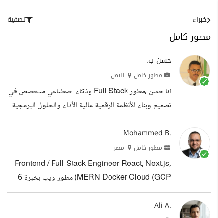
خبراء
تصفية
مطور كامل
حسن ب.
مطور كامل
اليمن
انا حسن ,مطور Full Stack وذكاء اصطناعي متخصص في
تصميم وبناء الأنظمة الرقمية عالية الأداء والحلول البرمجية
القابلة للتوسع للمؤسسات والشركات الناشئة. أمتلك خبرة
عملية في تطوير تطبيقات الويب الحديثة ومنصات SaaS
Mohammed B.
وأنظمة إدارة الأعمال ومنصات التعليم الإلكتروني، مع دمج
مطور كامل
مصر
تقنيات الذكاء الاصطناعي المتقدمة لتحسين الإنتاجية
Frontend / Full-Stack Engineer React, Next.js,
واتخاذ القرار. أتمتع بخبرة قوية في React، Next.js،
MERN Docker Cloud (GCP) مطور ويب بخبرة 6
Node.js، Laravel، TypeScript، PostgreSQL،
سنوات في تطوير المواقع والتطبيقات الحديثة، متخصص
وتقنيات الحوسبة السحابية، مع تركيز خاص على...
في بناء واجهات سريعة وقابلة للتوسع باستخدام React و
Ali A.