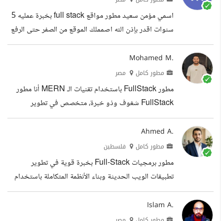
مواقع سريعة، احترافية، وقابلة للتطوير مع الاهتمام بتجربة
اسمي مؤمن سعيد مطور مواقع full stack بخبرة عمليه 5
المستخدم والأداء. الخبرات التعليم
سنوات اقدر بإذن الله اصمملك الموقع من الصفر حتى الرفع
front end و back end خبرة ف تصميم وصيانة ورفع
المواقع وادارة البروجكت منفردا حتى رضى العميل بإذن الله
Mohamed M.
شعاري: الموقع حلمك وانا هنا لتحقيقه :) الخبرات
مطور كامل
مصر
مطور FullStack باستخدام تقنيات الـ MERN أنا مطور
FullStack شغوف وذو خبرة، متخصص في تطوير
التطبيقات باستخدام حزمة MERN (MongoDB،
Express.js، React.js، Node.js). بفضل خلفيتي القوية
Ahmed A.
في تطوير الواجهة الأمامية والخلفية، أقوم بإنشاء تطبيقات
مطور كامل
فلسطين
ويب ديناميكية، سريعة الاستجابة، وفعالة. المهارات: تطوير
مطور برمجيات Full-Stack بخبرة قوية في تطوير
الواجهة الأمامية: React.js Angular HTML5 CSS3
تطبيقات الويب الحديثة وبناء الأنظمة المتكاملة باستخدام
JavaScript (ES6) تطوير الواجهة الخلفية: Node.js
أحدث التقنيات مثل React.js و Next.js و Node.js و
Express.js RESTful APIs إدارة قواعد البيانات:
MongoDB و PostgreSQL. أمتلك خبرة في تطوير
Islam A.
MongoDB Mongoose...
الواجهات الأمامية الاحترافية، بناء الخلفية البرمجية القوية،
مطور كامل
مصر