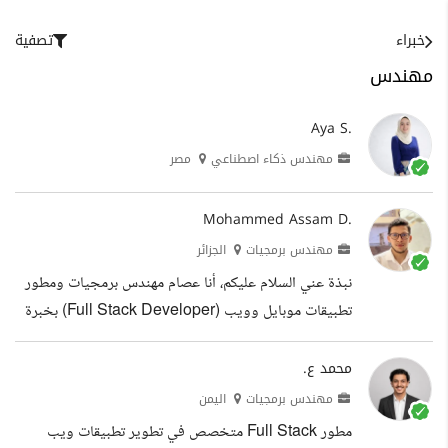
خبراء
تصفية
مهندس
Aya S.
مهندس ذكاء اصطناعي
مصر
Mohammed Assam D.
مهندس برمجيات
الجزائر
نبذة عني السلام عليكم، أنا عصام مهندس برمجيات ومطور
تطبيقات موبايل وويب (Full Stack Developer) بخبرة
أكثر من 4 سنوات في تطوير حلول رقمية متكاملة تساعد
أصحاب المشاريع على تحويل أفكارهم إلى منتجات حقيقية
محمد ع.
ناجحة. أقوم بتطوير تطبيقات الموبايل باستخدام Flutter
مهندس برمجيات
اليمن
لتعمل بكفاءة عالية على Android و iOS، مع نشرها بشكل
مطور Full Stack متخصص في تطوير تطبيقات ويب