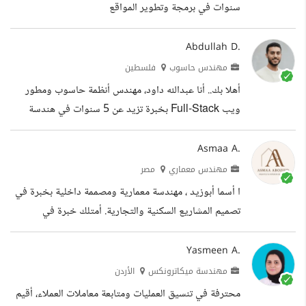
الإلكتروني، أو مساعد تنفيذي يعتمد عليه لتنظيم أعمالك
سنوات في برمجة وتطوير المواقع
اليومية، أو أخصائي تقني لإدارة الأنظمة، فأنا أقدم حلولا
دقيقة، منظمة، وقابلة...
Abdullah D.
مهندس حاسوب
فلسطين
أهلا بك.. أنا عبدالله داود، مهندس أنظمة حاسوب ومطور
ويب Full-Stack بخبرة تزيد عن 5 سنوات في هندسة
الحلول الرقمية. تخصصي يتجاوز مجرد كتابة الأكواد إلى
بناء أنظمة برمجية متكاملة ومستقرة باستخدام PHP
Asmaa A.
Laravel. ــــــــــــــــــــــــــــــــــــــــــــــــــــــــــــــــ التعليم القيمة
مهندس معماري
مصر
التي أضيفها لفريقك أو مشروعك عبر بعيد: الترسانة التقنية:
ا أسما أبوزيد ، مهندسة معمارية ومصممة داخلية بخبرة في
لماذا أنا الشريك التقني المناسب بصفتي قائد فريق سابق،
تصميم المشاريع السكنية والتجارية. أمتلك خبرة في
أدرك أهمية الشفافية في العمل عن بعد. ألتزم بالموارد...
التصميم ثلاثي الأبعاد والأنيميشن، عملت ك Freelance
Interior Designer حيث قدمت تصاميم عصرية تجمع بين
Yasmeen A.
الجمال والوظيفة،وتصميم الوجهات المعمارية والمخططات
مهندسة ميكاترونكس
الأردن
التنفيذية، وكذلك ك 3D Animator في مجال الميديا
محترفة في تنسيق العمليات ومتابعة معاملات العملاء، أقيم