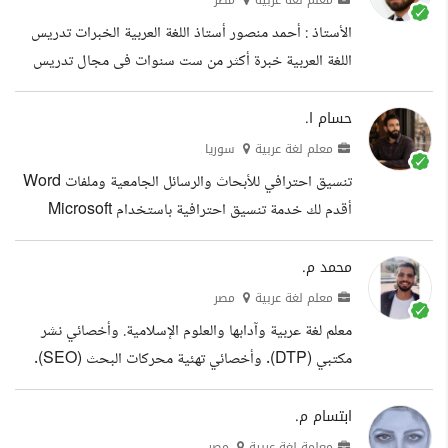
معلم لغة عربية
مصر
الأستاذ : أحمد منصور أستاذ اللغة العربية الخبرات تدريس
اللغة العربية خبرة أكثر من ست سنوات فى مجال تدريس
اللغة العربية تدريس اللغة العربية عن بعد خبرة أكثر من ست
سنوات فى مجال تدريس اللغة العربية عن بعد والتفاعل مع
حسام ا.
الطلاب التعليم تخرجت فى كلية دار العلوم حاصل على
معلم لغة عربية
سوريا
ليسانس فى اللغة العربية وآدابها دبلوم عام فى تدريس اللغة
تنسيق احترافي للأبحاث والرسائل الجامعية وملفات Word
العربية اجتزت تدريبات دمج التكنولوجيا فى التعليم تدريب
أقدم لك خدمة تنسيق احترافية باستخدام Microsoft
دمج التكنولوجيا فى التعليم التابع لوزارة التربية والتعليم
Word تشمل: - تنسيق رسائل البكالوريوس والماجستير
المصري
والدكتوراه. - تنسيق الأبحاث العلمية والمقالات. - إعداد
محمد م.
الفهرس التلقائي. - تنسيق العناوين الرئيسية والفرعية. -
معلم لغة عربية
مصر
ترقيم الصفحات بشكل احترافي. - تنسيق الجداول
معلم لغة عربية وآدابها والعلوم الإسلامية. وأخصائي نشر
والأشكال. - تنسيق الهوامش وحجم الخط والمسافات. -
مكتبي (DTP). وأخصائي تهئية محركات البحث (SEO).
تنسيق المراجع وفق APA وMLA وChicago وغيرها. -
لدي معرفة ببرامج مختلفة مثل: Adobe Photoshop -
إنشاء قائمة المحتويات وقائمة الجداول والأشكال. -...
Adobe Illustrator - Adobe InDesign - Adobe
ابتسام م.
Captivate - Storyline 365 - PDF - OCR
معلمة لغة عربية
مصر