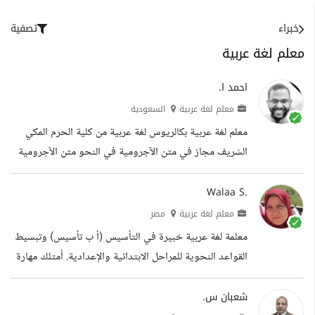
خبراء
تصفية
معلم لغة عربية
احمد ا.
معلم لغة عربية
السعودية
معلم لغة عربية بكالريوس لغة عربية من كلية الحرم المكي
الشريف مجاز في متن الآجرومية في النحو متن الآجرومية
هو متن مشهور في علم النحو ويعتبر الانطلاقة واللبنة
الأساسية في علم النحو تدريس علم البلاغة العربية يضم علم
Walaa S.
البلاغة العربية ثلاثة علوم هي : المعاني والبيان والبديع ومن
معلم لغة عربية
مصر
فوائد علم البلاغة : 1.معرفة إعجاز القرآن . 2. تذوق جماليات
معلمة لغة عربية خبيرة في التأسيس (أ ب تأسيس) وتبسيط
الكلام العربي الخبرات التقنية دبلوم برمجة حاسب لمدة
القواعد النحوية للمراحل الابتدائية والإعدادية. أمتلك مهارة
عامين معتمد من المؤسسة العامة للتعليم الفني والتدريب
صناعة المحتوى التعليمي المرئي وكتابة القصص التعليمية
المهني...
بأسلوب إبداعي لجذب الطلاب وتسهيل المعلومة. الخبرات
شعبان س.