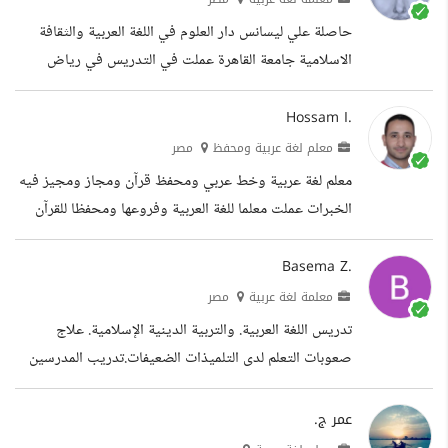
Software MS Word - MS Excel - MS
حاصلة علي ليسانس دار العلوم في اللغة العربية والثقافة
PowerPoint سأكون سعيد جدا بمراسلتك لي للإجابة عن
الاسلامية جامعة القاهرة عملت في التدريس في رياض
أي استفسار أو معرفة تفاصيل أكثر عن كيفية عملي. الخبرات
الاطفال وكذالك كميسرة لتقويم سلوك الاطفال حضرت
DTP Specialist SEO Specialist التعليم دبلوم عام
دورة تدريبية علي طريقة التعامل مع الطفل وطرق تدرسه
Hossam I.
تربوي كلية التربية - جامعة مدينة...
حضرت تدريب tot حضرت دورة تنمية بشرية وعملت
معلم لغة عربية ومحفظ
مصر
متطوعة في مؤسسة تنموية الخبرات التعليم
معلم لغة عربية وخط عربي ومحفظ قرآن ومجاز ومجيز فيه
الخبرات عملت معلما للغة العربية وفروعها ومحفظا للقرآن
الكريم قمت بتدريس اللغة العربية بغير الناطقين بها بالحرم
النبوي - ليسانس الدراسات الإسلامية واللغة العربية جامعة
Basema Z.
الأزهر. - دبلومة عامة في التربية جامعة الأزهر. - دبلوم إعدا
معلمة لغة عربية
مصر
تدريس اللغة العربية. والتربية الدينية الإسلامية. علاج
صعوبات التعلم لدى التلميذات الضعيفات.تدريب المدرسين
لعلاج صعوبات التعلم الخبرات التعليم
عمر ج.