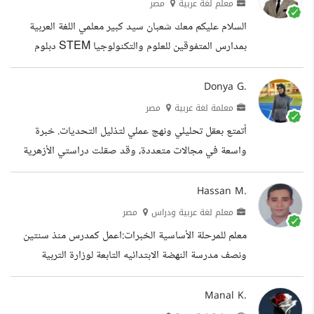
التعليم
معلم لغة عربية
مصر
السلام عليكم معك شعبان سيد كبير معلمي اللغة العربية
بمدارس المتفوقين للعلوم والتكنولوجيا STEM دبلوم
خاص مناهج وطرق التدريس خبرة خمسة وعشرون عاما
فى التدريس ووضع الامتحانات خبير فى مجال المحتوى
Donya G.
الدراسي والمهني الخاص بالتربية والتعليم للتواصل مع
معلمة لغة عربية
مصر
خالص الشكر الخبرات التعليم
أتمتع بعقل تحليلي ونهج عملي لتذليل التحديات. خبرة
واسعة في مجالات متعددة، وقد صقلت دراستي الأزهرية
لغتي العربية، مما أتاح لي التواصل بفعالية. دائما ما أسعى
لتحقيق التميز في كل عمل أقوم به، مستلهمة قول رسول
Hassan M.
الله صلى الله عليه وسلم: (إن الله يحب إذا عمل أحدكم
معلم لغة عربية ودراس
مصر
عملا أن يتقنه). الخبرات معلم لغة عربية عملت في مدرسة
معلم للمرحلة الأساسية الخبرات:اعمل كمدرس منذ سنتين
Golden Modern School كمعلمة لمرحلة رياض الأطفال.
ونصف مدرسة النهضة الابتدائيه التابعة لوزارة التربية
تمكنت من تصميم وتنفيذ برامج تعليمية شيقة ومبتكرة، مما
والتعليم بمحافظة قنا حاصل على الدبلوم الخاصة في
ساهم في تحسين مستوى الطلاب في...
التربية وأيضا شهادة التدريب للتعليم التكنولوجي حاصل
Manal K.