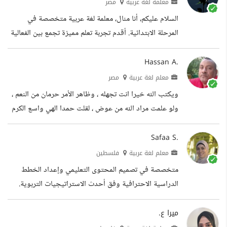
على شهادة التدريب للتعليم التعاوني التعليم: ليسانس اداب
معلمة لغة عربية
مصر
وتربية كلية التربية اساسي جامعة جنوب الوادي حاصل على
السلام عليكم، أنا منال، معلمة لغة عربية متخصصة في
الدبلوم المهنية إدارة مدرسية جامعة جنوب الوادي
المرحلة الابتدائية. أقدم تجربة تعلم مميزة تجمع بين الفعالية
والإبداع. ما يميز دوراتي: حصص تفاعلية عبر Zoom: تفاعل
مباشر مع الطلاب وتوجيه فردي. استخدام ألعاب وأنشطة
Hassan A.
تعليمية لتحفيز المشاركة. عروض تقديم مصممة بإبداع
معلم لغة عربية
مصر
لتسهيل فهم المواد. تكامل العناصر التشويقية لتجذب انتباه
ويكتب الله خيرا انت تجهله ، وظاهر الأمر حرمان من النعم ،
الطلاب. اختبارات تقييم متنوعة: إعداد اختبارات متفاعلة
ولو علمت مراد الله من عوض ، لقلت حمدا الهي واسع الكرم
لتقييم تقدم الطلاب. توفير ردود فعل بناءة لدعم التحسين
الخبرات الوظيفة معلم خبير للغة العربية ٢٢ سنه خبرة لغتنا
المستمر. دروس مباشرة...
الجميلة اللغة العربية لغة القرآن ولغة أهل الجنة التعليم
Safaa S.
المؤهل ليسانس اللغة العربية جامعة الأزهر تقدير جيد
معلم لغة عربية
فلسطين
متخصصة في تصميم المحتوى التعليمي وإعداد الخطط
الدراسية الاحترافية وفق أحدث الاستراتيجيات التربوية.
أساعد المعلمين والمؤسسات التعليمية في إعداد عروض
تقديمية مميزة، أسئلة تقويمية متنوعة، وخطط دروس
ميرا ع.
متكاملة تراعي مستويات بلوم والفروق الفردية. الجودة