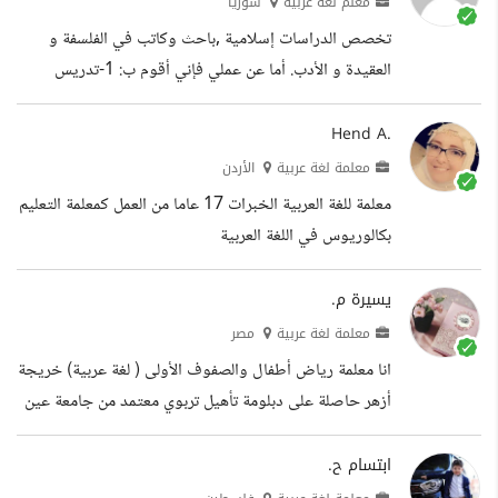
معلم لغة عربية
سوريا
واستراتيجيات حديثة تجعل من التعلم تجربة فريدة ومميزة
تخصص الدراسات إسلامية ,باحث وكاتب في الفلسفة و
لدى الطلبة ، انطلاقا من التهيئة للدرس وإثارة الطلبة إلى
العقيدة و الأدب. أما عن عملي فإني أقوم ب: 1-تدريس
تحديد الأهداف التعليمية والسلوكية والوجدانية ثم توضيح
العلوم الإسلامية (أصول فقه,حديث,عقيدة ..) والتربيه
أنشطة المعلم والطالب والوسائل التي...
والتعليم. 2-تعليم العربية لغير الناطقين بها. 3- مقالات
Hend A.
صحفيه, كتابة أبحاث علمية محكمة، مساعدة في كتابة
معلمة لغة عربية
الأردن
ابحاث الماجستير و رسالة الدكتوراه 4- تدريب على فن
معلمة للغة العربية الخبرات 17 عاما من العمل كمعلمة التعليم
الخطابة و الإلقاء. 5-كورس تربوي من 9 محاضرات لإعداد
بكالوريوس في اللغة العربية
المعلم فكريا ليساهم في بناء جيل فريد. كورس آخر من 10
محاضرات للفئة العمرية بين 14-20 في العقيدة...
يسيرة م.
معلمة لغة عربية
مصر
انا معلمة رياض أطفال والصفوف الأولى ( لغة عربية) خريجة
أزهر حاصلة على دبلومة تأهيل تربوي معتمد من جامعة عين
شمس بالاضافة إلى عدة دورات فى طرق التدريس الحديثة
: ١- دورة صعوبات تعلم. ٢- دورة التعليم عن بعد للمعلمين. ٣-
ابتسام ح.
دورة التعلم باللعب. ٤-دورة التربية الواعية . ٥-دورة التعليم