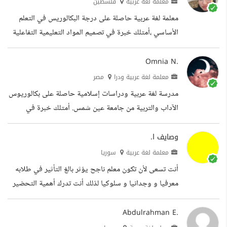
معلمة لغة عربية
فلسطين
والاحترافية أولويتي الخبرات التعليم
معلمة لغة عربية حاصلة على درجة البكالوريس في التعلم
الأساسي ،أمتلك خبرة في تصميم المواد التعليمية التفاعلية
وإعداد الدروس الرقمية باستخدام أدوات التعليم الحديثة .
أتميز بالقدرة على إعداد محتوى تعليمي مبتكر يتناسب مع
Omnia N.
بيئات التعلم الحضوري وعن بعد،مع اهتمام خاص بتوظيف
معلمة لغة عربية ودرا
مصر
التكنولوجيا والذكاء الاصطناعي في تطوير العملية التعليمية.
مدرسة لغة عربية ودراسات إسلامية حاصلة على بكالوريوس
أسعى للعمل عن بعد في مجالات التعليم ،إعداد لمحتوى
الآداب والتربية من جامعة عين شمس. أمتلك خبرة في
،وتصميم المواد التعليمية. أهتم بتطوير المحتوى التعليمي
تدريس اللغة العربية وأحكام التجويد والدراسات الإسلامية،
بطريقة حديثة تجمع...
إلى جانب مهارات في التصميم الرقمي وإعداد المواد
وصايف ا.
التعليمية بطريقة جذابة ومبتكرة. الخبرات التعليم
معلمة لغة عربية
سوريا
أنت تسعى لأن تكون معلم ناجح يؤثر بالغ التأثير في طلابه
معرفيا و وجدانيا و سلوكيا لذلك أنت تدرك أهمية التحضير
لدروسك وتجهيز كل ما يلزم في سبيل نجاح العملية
التعليمية و تحقيق الأهداف. و لحسن الحظ أنا هنا كي
Abdulrahman E.
أساعدك في ذلك و أقوم بتحضير الدروس وفق طرق