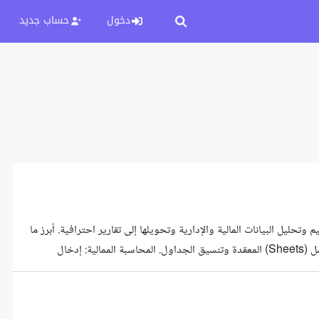
دخول
حساب جديد
ليل البيانات المالية والإدارية وتحويلها إلى تقارير احترافية. أبرز ما
أقدمه لكم: إدخال وتحليل البيانات: خبرة واسعة في بناء وتصميم شيتات الإكسل (Sheets) المعقدة وتنسيق الجداول. المحاسبة الممالية: إدخال
الفواتير، مراجعة القيود، وإعداد التقارير المالية بدقة 100%. إتقان Microsoft Office: احتراف كامل لبرامج (Excel, Word, PowerPoint) وأدوات