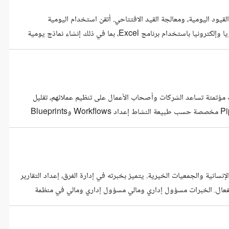
د اليومية، ومعالجة القيد الافتتاحي. أتقن استخدام اليومية
الأمريكية وميزان المراجعة، ولدي خبرة في ترحيل القيود إلى دفتر الأستاذ يدويا وإلكترونيا باستخدام برنامج Excel، بما في ذلك إنشاء نماذج يومية
يث توليت تسجيل عمليات المبيعات والتحصيل من العملاء، وعمليات
Zoh وبناء أنظمة إدارة مبيعات مؤتمتة تساعد الشركات وأصحاب الأعمال على تنظيم عملائهم، تقليل
ضياع الفرص، وزيادة كفاءة المبيعات. أمتلك خبرة عملية في: تصميم Pipelines مخصصة حسب طبيعة النشاط إعداد Workflows وBlueprints
 وإغلاق الصفقات ربط Zoho CRM مع Zoho Books لإنشاء نظام متكامل (مبيعات فواتير) إعداد تقارير ولوحات تحكم
ات في العمل مع المنظمات الإنسانية والجمعيات الخيرية. يتميز بخبرته في إدارة الفرق، إعداد التقارير
ل الفعال. الخبرات مسؤول إداري ومالي مسؤول إداري ومالي في منظمة
 تولى إعداد الرواتب، تنظيم الأمور الإدارية، إدارة الفريق، وتنفيذ عمليات الجرد محاسب محاسب في