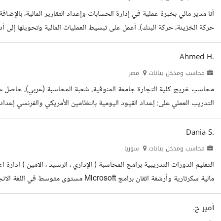
حركة الخزينة، حركة البنك). أعمل على تبسيط العمليات المالية وتحويلها إلى أ
تعليمية احترافية في برامج Excel وWord...
Ahmed H.
محاسب ومدخل بيانات
مصر
التدريب العملي على: إعداد القيود اليومية بالنظامين الأمريكي والفرنسي إعداد ا
احترافية (Dashboard, Pivot Table, VLOOKUP,...
Dania S.
محاسب ومدخل بيانات
سوريا
مالية سكرتارية وأرشفة اتقان برامج crosoft
الإداري والمحاسبي ، تشمل إعداد...
أمير ح.