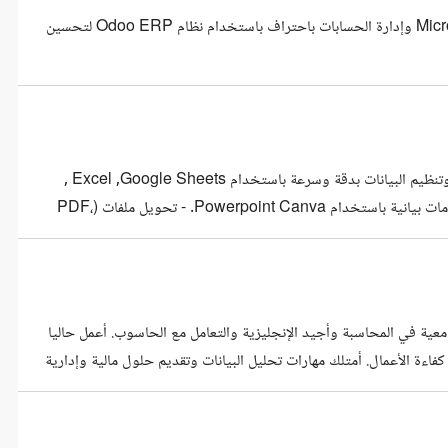
مطورة لأعمال الشركات متخصصة في تنظيم البيانات عبر برامج Microsoft Office وإدارة الحسابات باحتراف باستخدام نظام Odoo ERP لتحسين
-لدي خبرة أكثر من خمس سنوات في الأعمال الإدارية - متخصص في إدخال وتنظيم البيانات بدقة وسرعة باستخدام Excel ,Google Sheets ,
-إنشاء وتقديم عروض تقديمية تحتوي على نصوص وصور وفيديوهات ورسومات بيانية باستخدام Powerpoint Canva. - تحويل ملفات (PDF،
برة في إدارة الحسابات، التقارير المالية، والفواتير الإلكترونية ووعمل
معية في المحاسبة وأجيد الإنجليزية والتعامل مع الحاسوب. أعمل حاليا
تقنية لتعزيز كفاءة الأعمال. أمتلك مهارات تحليل البيانات وتقديم حلول مالية وإدارية
لمساعدتك في تحقيق أهدافك بكفاءة واحترافية. الخبرات التعليم