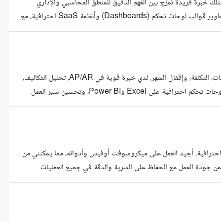
، محاسب مالي ومطور واجهات أمامية (Front-End Developer)، أمتلك خبرة فريدة تمزج بين الفهم الدقيق للمنطق المحاسبي والإداري
للشركات، والإبداع في تصميم وبرمجة واجهات الويب. أتخصص في تصميم وتطوير قوالب لوحات تحكم (Dashboards) وأنظمة SaaS احترافية، مع
تركيز خاص على تلبية احتياجات السوق العربي من خلال توفير دعم كامل لاتجاه (RTL) وتجربة مستخدم (UX) عصرية ومريحة للعين. أعتمد في
محاسب عام بخبرة تتجاوز 5 سنوات في مجال المحاسبة المالية، إدارة الحسابات، التكلفة، وإقفال الشهر. لدي خبرة قوية في AP/AR، تحليل التكاليف،
التسويات البنكية، وإعداد التقارير المالية وفق المعايير المحاسبية. أتميز ببناء لوحات تحكم احترافية على Excel وPower BI، وتحسين سير العمل
المحاسبي، ورفع كفاءة التقارير والدقة التشغيلية داخل الشركات. عملت على أنظمة ERP مثل Oracle وONEX، ولدي قدرة عالية على تحليل
حترافية. أجيد العمل على ميكروسوفت أوفيس وأدواته، مما يمكنني من
 وأضمن جودة العمل مع الحفاظ على السرية والدقة في جميع العمليات
اباتهم بكل سهولة واحترافية. الخبرات التعليم