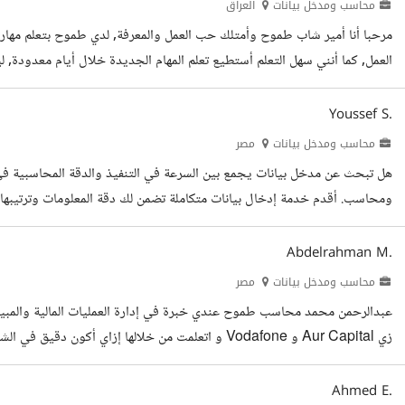
محاسب ومدخل بيانات
العراق
مرحبا أنا أمير شاب طموح وأمتلك حب العمل والمعرفة, لدي طموح بتعلم مهار
العمل, كما أنني سهل التعلم أستطيع تعلم المهام الجديدة خلال أيام معدودة, ل
Youssef S.
محاسب ومدخل بيانات
مصر
ومحاسب. أقدم خدمة إدخال بيانات متكاملة تضمن لك دقة المعلومات وترتيبها با
والدقة: أجيد إدخال البيانات الضخمة (y
بنقل البيانات فحسب، بل أقوم بتنظيمها (Data...
Abdelrahman M.
محاسب ومدخل بيانات
مصر
عبدالرحمن محمد محاسب طموح عندي خبرة في إدارة العمليات المالية والمبي
زي Aur Capital و Vodafone و اتعلمت من خلالها إزاي أ
فرصة في شركة طموحة أقدر أطور فيها من نفسي وأضيف ليها بخبرتي وأكون جز
الدورات التدريبية
Ahmed E.