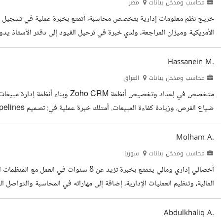
محاسب ومدخل بيانات
مصر
خريج نظم معلومات إدارية بتخصص محاسبة، أتمتع بخبرة عملية في تسجيل القيو
أمريكية ودفتر أستاذ على الإكسل. عملت ضمن فريق بمكتب محاسب قانوني، ح
المشتريات والسداد للموردين، بالإضافة إلى تسجيل الأصول...
Hassanein M.
محاسب ومدخل بيانات
العراق
متخصص في إعداد وتخصيص أنظمة o CRM
لأتمتة المتابعة
(Dashboards) لدعم اتخاذ القرار تحويل العمليات اليدوية إلى أنظمة ذكية تقلل الوقت...
Molham A.
محاسب ومدخل بيانات
سوريا
أخصائي إداري ومالي يتمتع بخبرة تزيد عن 8 سنو
المالية، وتنظيم العمليات الإدارية، إضافة إلى مهاراته في المحاسبة والتواص
الهلال الأحمر العربي السوري (2015-2024)، حيث
شركة دندوني للصناعات الغذائية (2024...
Abdulkhaliq A.