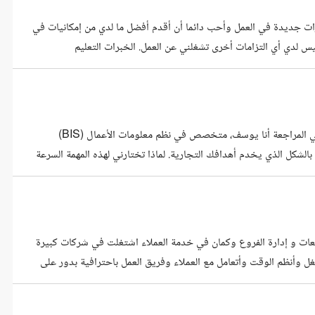
ات جديدة في العمل وأحب دائما أن أقدم أفضل ما لدي من إمكانيات في
يس لدي أي التزامات أخرى تشغلني عن العمل. الخبرات التعليم
هل تبحث عن مدخل بيانات يجمع بين السرعة في التنفيذ والدقة المحاسبية في المراجعة أنا يوسف، متخصص في نظم معلومات الأعمال (BIS)
لشكل الذي يخدم أهدافك التجارية. لماذا تختارني لهذه المهمة السرعة
Data Entr) والتعامل مع الملفات الكبيرة بسرعة مع ضمان خلوها من الأخطاء البشرية. التنظيم الذكي: لا أقوم
عات و إدارة الفروع وكمان في خدمة العملاء اشتغلت في شركات كبيرة
كون دقيق في الشغل وأنظم الوقت وأتعامل مع العملاء وفريق العمل باحترافية بدور على
ء من نجاحها وسائل التواصل التعليم اللغات الخبرات المهارات