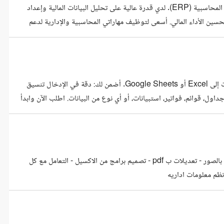
محاسبة تتمتع بخبرة عملية في إعداد التقارير المالية والتدقيق وإدارة الأنظمة المحاسبية (ERP). لدي قدرة عالية على تحليل البيانات المالية وإعداد
تحسين الأداء المالي. أسعى لتوظيف مهاراتي المحاسبية والإدارية لدعم
أقدم خدمة إدخال بيانات دقيقة وسريعة من ملفات PDF أو صور أو مستندات إلى Excel أو Google Sheets. أضمن لك: دقة في الإدخال تنسيق
ني التعامل مع جداول، قوائم، فواتير، استبيانات، أو أي نوع من البيانات. اطلب الآن وابدأ
تصميم لوجو - تصميم شعار - ترجمه لأكثر من لغة - عمل سيره ذاتيه - تعديلات بالصور - تعديلات ب pdf - تصميم برامج من الاكسيل - التعامل مع كل
ظم معلومات اداريه