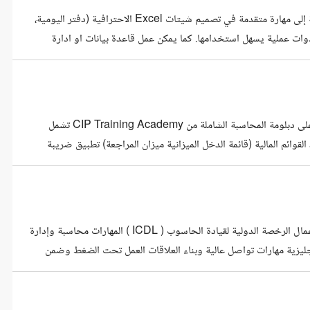
أنا مدير مالي بخبرة عملية في إدارة الحسابات وإعداد التقارير المالية، بالإضافة إلى مهارة متقدمة في تصميم شيتات Excel الاحترافية (دفتر اليومية،
دوات عملية يسهل استخدامها. كما يمكن عمل قاعدة بيانات او ادارة
الحسابات عن طريق Access Microsoft بجانب خبرتي المحاسبية، أمتلك خبرة في إنتاج المحتوى التعليمي عبر YouTube حيث أنشئ فيديوهات
محاسب خريج كلية التجارة جامعة المنوفية، شعبة المحاسبة (عربي)، حاصل على دبلومة المحاسبة الشاملة من CIP Training Academy تشمل
لقوائم المالية (قائمة الدخل الميزانية ميزان المراجعة) تطبيق ضريبة
القيمة المضافة والخصم من المنبع والفاتورة الإلكترونية التعامل مع برنامج Odoo المحاسبي استخدام Excel المتقدم لإنشاء تقارير ولوحات تحكم
التعليم الدورات التدريبية برامج المحاسبة ( الإداري ، الرشيد ، الامين ) ادارة اعمال الرخصة الدولية لقيادة الحاسوب ( ICDL ) المهارات محاسبة وإدارة
Mi مستوى متوسط في اللغة الانجليزية مهارات تواصل عالية وبناء العلاقات العمل تحت الضغط وضمن
الفريق اللغات اللغة العربية اللغة الانجليزية مستوى متوسط اللغة التركية مستوى متوسط نبذة محاسبة وسكرتيرة بخبرة تتجاوز 8 سنوات في العمل