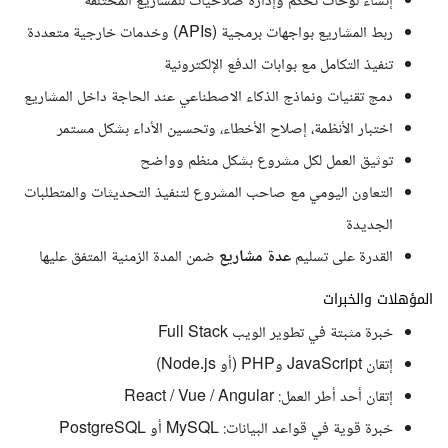
إنشاء لوحات تحكم وإدارة صلاحيات للمشاريع المختلفة
ربط المشاريع بواجهات برمجية (APIs) وخدمات خارجية متعددة
تنفيذ التكامل مع بوابات الدفع الإلكترونية
دمج تقنيات ونماذج الذكاء الاصطناعي عند الحاجة داخل المشاريع
اختبار الأنظمة، إصلاح الأخطاء، وتحسين الأداء بشكل مستمر
توثيق العمل لكل مشروع بشكل منظم وواضح
التعاون اليومي مع صاحب المشروع لتنفيذ التحديثات والمتطلبات
الجديدة
القدرة على تسليم
عدة مشاريع
ضمن المدة الزمنية المتفق عليها
المؤهلات والخبرات
خبرة مثبتة في تطوير الويب Full Stack
إتقان JavaScript وPHP (أو Node.js)
إتقان أحد أطر العمل: React / Vue / Angular
خبرة قوية في قواعد البيانات: MySQL أو PostgreSQL