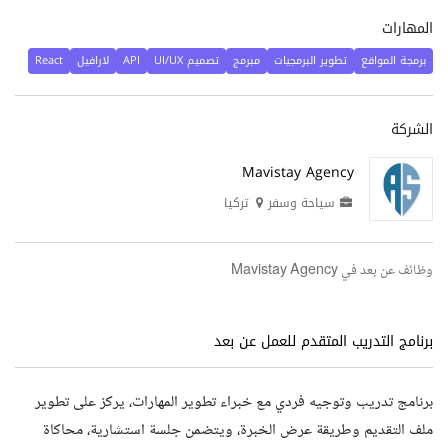
المهارات
برمجة المواقع
تطوير البرمجيات
مبرمج
تصميم UI/UX
API
لارافيل
React
الشركة
Mavistay Agency
سياحة وسفر
تركيا
وظائف عن بعد في Mavistay Agency
برنامج التدريب المتقدم للعمل عن بعد
برنامج تدريب وتوجيه فردي مع خبراء تطوير المهارات، يركز على تطوير
ملف التقديم وطريقة عرض الخبرة، ويتضمن جلسة استشارية، محاكاة