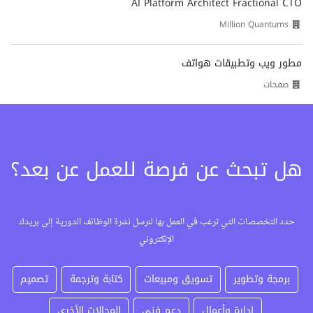
AI Platform Architect Fractional CTO
Million Quantums
مطور ويب وتطبيقات هواتف
صفحات
هل تبحث عن فرصة للعمل عن بعد؟
حدد التخصصات التي ترغب في العمل بها لنرسل نشرة الوظائف الدورية إلى بريدك
الإلكتروني
برمجة وتطوير
تسويق ومبيعات
كتابة وترجمة
تصميم
إدارة وأعمال
دعم فني
المجالات الأخرى