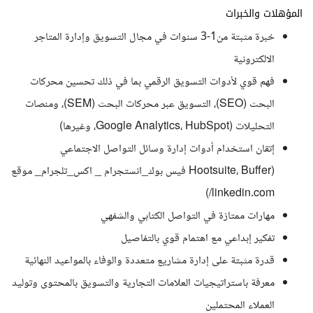
المؤهلات والخبرات
خبرة مثبتة من1-3 سنوات في مجال التسويق وإدارة المتاجر
الالكترونية
فهم قوي لأدوات التسويق الرقمي بما في ذلك تحسين محركات
البحث (SEO)، التسويق عبر محركات البحث (SEM)، ومنصات
التحليلات (Google Analytics، HubSpot، وغيرها)
إتقان استخدام أدوات إدارة وسائل التواصل الاجتماعي
(Hootsuite، Buffer فيس بوك_انستجرام _ اكس_تلجرام_ موقع
linkedin.com/)
مهارات ممتازة في التواصل الكتابي والشفهي
تفكير إبداعي مع اهتمام قوي بالتفاصيل
قدرة مثبتة على إدارة مشاريع متعددة والوفاء بالمواعيد النهائية
معرفة باستراتيجيات العلامات التجارية والتسويق بالمحتوى وتوليد
العملاء المحتملين