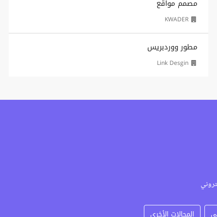
مصمم مواقع
KWADER
مطور ووردبريس
Link Desgin
تروني
ي
المجالات الأخرى