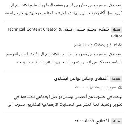
وتنسيق التفاعل بين الأعضاء، وضمان تجربة مميزة تشجع على المشاركة
نبحث في حسوب عن مطورين لديهم شغف التعلم والتعليم للانضمام إلى
وتبادل المعرفة بشكل منظم وفعال. المهام الوظيفية إدارة...
فريق عمل أكاديمية حسوب. يتمتع المرشح المناسب بخبرة برمجية واسعة
ومجال خبرته يتقاطع مع اهتمامات أكاديمية حسوب. يرجى الاطلاع جيدا
على الدورات الموجودة حاليا. سيكون المرشح الناجح مسؤولا عن إنشاء
مُنشئ ومحرر محتوى تقني Technical Content Creator &
مغلقة
Editor
وإدارة دورات تعليمية عالية الجودة عبر الإنترنت بالتنسيق مع خبراء ضمن
فريق عمل حسوب. المؤهلات والخبرات المطلوبة خبرة برمجية ممتازة
كتابة وترجمة
منذ 11 شهر
خبرة في إنشاء المحتوى الإلكتروني إجادة اللغة...
نبحث في حسوب عن محررين متميزين للانضمام إلى فريق العمل. المرشح
المناسب متمكن من إنشاء وتحرير المحتوى التقني المرتبط بالبرمجة
وتطوير البرمجيات. سيكون المرشح الناجح مسؤولا عن صياغة مقالات
تعليمية، توثيقات برمجية، وأدلة استخدام، بالإضافة إلى تحرير المحتوى
أخصائي وسائل تواصل اجتماعي
منتهية
لضمان جودته ودقته التقنية واللغوية. المهام الوظيفية إنشاء محتوى تقني
تسويق ومبيعات
منذ سنة
عالي الجودة تحرير وتدقيق المحتوى المكتوب لضمان الدقة والوضوح
نبحث في حسوب عن أخصائي وسائل تواصل اجتماعي للمساهمة في
والتناسق كتابة مقالات تعليمية، توثيقات واجهات برمجة...
تطوير وتنفيذ خطة النشر على الحسابات الاجتماعية لمشاريع حسوب، إلى
جانب متابعة التفاعل والمشاركة في تحسين الأداء الرقمي عبر مختلف
المنصات. المهام الوظيفية إعداد وتنفيذ خطة النشر على منصات التواصل
أخصائي خدمة عملاء
مغلقة