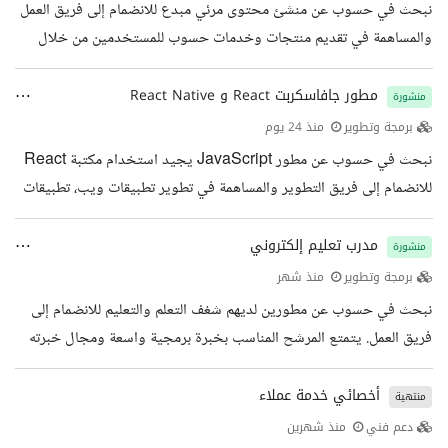
نبحث في حسوب عن منشئ محتوى مرئي مبدع للانضمام إلى فريق العمل
والمساهمة في تقديم منتجات وخدمات حسوب للمستخدمين من خلال
محتوى مرئي واضح وجذاب. يتمتع المرشح المناسب بالقدرة على تحويل
الأفكار والمفاهيم إلى فيديوهات تجمع بين المتعة والفائدة. المهام الوظيفية
مطور جافاسكربت React و React Native
منشورة
التعرف على مواقع وخدمات حسوب وفهم طريقة استخدامها وميزاتها
برمجة وتطوير
منذ 24 يوم
إنشاء محتوى فيديو تعليمي وشرح مرئي، مثل الفيديوهات التعريفية
نبحث في حسوب عن مطور JavaScript يجيد استخدام مكتبة React
وشروحات الاستخدام والمقاطع القصيرة المساهمة في تحويل
للانضمام إلى فريق التطوير والمساهمة في تطوير تطبيقات ويب، تطبيقات
التحديثات...
React Native و PWA جذابة، سريعة وسهلة الاستخدام. المؤهلات
والخبرات المطلوبة خبرة في HTML5 / ES6 / CSS خبرة بمكتبة
مدرب تعليم إلكتروني
منشورة
React / Redux خبرة باستخدام أدوات Webpack / Gulp خبرة
برمجة وتطوير
منذ شهر
باستخدام Git و Github خبرة بتصميم واجهات استخدام متجاوبة
نبحث في حسوب عن مطورين لديهم شغف التعلم والتعليم للانضمام إلى
ومتوافقة مع جميع المتصفحات خبرة بقابلية الاستخدام UX والقدرة على
فريق العمل. يتمتع المرشح المناسب بخبرة برمجية واسعة ومجال خبرته
تحويل الأفكار لنماذج...
يتقاطع مع اهتمامات أكاديمية حسوب. سيكون مسؤولا عن إنشاء محتوى
تعليمي مرئي عالي الجودة عبر الإنترنت بالتنسيق مع خبراء ضمن فريق
أخصائي خدمة عملاء
منتهية
عمل حسوب. المؤهلات والخبرات المطلوبة خبرة برمجية ممتازة خبرة في
دعم فني
منذ شهرين