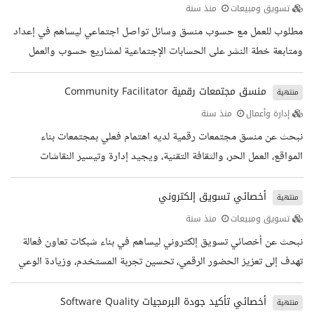
العملاء لفهم احتياجاتهم والإجابة على استفساراتهم تقديم عروض
تسويق ومبيعات
منذ سنة
توضيحية عن المنتجات والخدمات التي توفرها حسوب متابعة عمليات
مطلوب للعمل مع حسوب منسق وسائل تواصل اجتماعي ليساهم في إعداد
المبيعات إلى مرحلة ما بعد اتمام الصفقة التعاون مع فرق...
ومتابعة خطة النشر على الحسابات الإجتماعية لمشاريع حسوب والعمل
على متابعة التفاعل على حساباتنا الإجتماعية. المهام الوظيفية صناعة
المحتوى ومتابعة خطة النشر التحليل وقياس الأداء على شبكات التواصل
منسق مجتمعات رقمية Community Facilitator
منتهية
الإجتماعي KPIs العمل مع كتاب المحتوى والمصممين لخلق ومشاركة
إدارة وأعمال
منذ سنة
محتوى مناسب على هيئة صور، أو نصوص أو فيديو متابعة تطورات سوق
نبحث عن منسق مجتمعات رقمية لديه اهتمام فعلي بمجتمعات بناء
العمل ومتغيرات وسائل التواصل الاجتماعي التعاون مع فريق العمل...
المواقع، العمل الحر، والثقافة التقنية، ويجيد إدارة وتيسير النقاشات
بطريقة منظمة ومحفزة، تعزز من التفاعل والجودة داخل المجتمع. المهام
الوظيفية تسهيل وإدارة النقاشات داخل المجتمعات بشكل منتظم كتابة
أخصائي تسويق إلكتروني
منتهية
ونشر مواضيع محفزة للنقاش تتماشى مع اهتمامات المجتمع الرد على
تسويق ومبيعات
منذ سنة
استفسارات الأعضاء أو توجيههم للمصادر المناسبة متابعة جودة المحتوى
نبحث عن أخصائي تسويق إلكتروني ليساهم في بناء شبكات تعاون فعالة
وضمان الالتزام بسياسات المجتمع التنسيق مع فرق الدعم...
تهدف إلى تعزيز الحضور الرقمي، تحسين تجربة المستخدم، وزيادة الوعي
بالعلامة التجارية. المهام الوظيفية استكشاف وتقييم قنوات جديدة لخلق
فرص تعاون مبتكرة بالتنسيق مع فريق العمل بناء وتطوير العلاقات مع
أخصائي تأكيد جودة البرمجيات Software Quality
منتهية