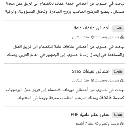
إنشاء المحتوى الإلكتروني إجادة اللغة العربية الفصحى كتابة وإلقاء دقة
نبحث في حسوب عن أخصائي خدمة عملاء للانضمام إلى فريق عمل منصة
الملاحظة والانتباه للتفاصيل سيحظى المرشح المناسب...
مستقل . يتمتع المرشح المناسب بروح المبادرة، وتحمل المسؤولية، والرغبة
الحقيقية في إحداث فرق. سيكون مسؤولا عن تقدم خدمة عملاء متميزة
للمستقلين وأصحاب المشاريع على المنصة، ومساعدتهم في حل أي
أخصائي علاقات عامة
منتهية
استفسار أو مشكلة بكفاءة وبأسلوب ودود وفعال. المهام الوظيفية التعامل
تسويق ومبيعات
منذ شهرين
مع استفسارات وطلبات المستخدمين بكفاءة وفي الوقت المناسب فهم
نبحث في حسوب عن أخصائي علاقات عامة للانضمام إلى فريق العمل
احتياجات العملاء وتقديم حلول مخصصة لهم إرشاد المستخدمين...
والمساهمة في إيصال رسالة حسوب إلى الجمهور في العالم العربي. يمتلك
المرشح المناسب القدرة على صياغة الرسائل الإعلامية بوضوح واحترافية،
وبناء حضور إعلامي يعكس حسوب ورسالتها. المهام الوظيفية كتابة
أخصائي مبيعات SaaS
منتهية
وتحرير المحتوى الإعلامي إعداد ونشر البيانات الصحفية والتواصل مع
تسويق ومبيعات
منذ شهرين
وسائل الإعلام بناء وإدارة علاقات فعالة مع الجهات الإعلامية البحث عن
نبحث في حسوب عن أخصائي مبيعات للانضمام إلى فريق عمل البرمجيات
فرص الظهور الإعلامي وبناء شراكات تسهم في تعزيز حضور...
كخدمة SaaS. يمتلك المرشح المناسب معرفة جيدة في المنتجات
الرقمية وعمليات المبيعات. يتميز بشخصية اجتماعية ويتمتع بمهارات
التواصل الفعال والقدرة على بناء وتعزيز علاقات ممتازة مع العملاء. المهام
مطور نظم خلفية PHP
منتهية
الوظيفية البحث عن العملاء المحتملين وتوليد فرص مبيعات جديدة
برمجة وتطوير
منذ 7 أشهر