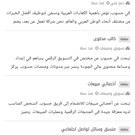
الاجتماعي لمشاريع حسوب التعاون مع كتاب المحتوى والمصممين لإنتاج
دعم فني
منذ سنة
محتوى متكامل بصيغ متعددة (نصوص، صور، فيديو) التفاعل مع المتابعين
في حسوب، نؤمن بأهمية الكفاءات العربية ونسعى لتوظيف أفضل الخبرات
والرد على الاستفسارات متابعة تطورات منصات التواصل...
من مختلف أنحاء الوطن العربي والعالم. نحن شركة تعمل عن بعد، يضم
فريقنا أفرادا موزعين على أكثر من 10 دول ويعملون من 35 مدينة
مختلفة، مما يخلق بيئة عمل متنوعة وملهمة. نبحث حاليا عن موظفين
كاتب محتوى
مغلقة
متميزين للانضمام إلى فريق الدعم الفني وخدمة العملاء. المهام الوظيفية
تسويق ومبيعات
منذ سنة
الرد على استفسارات وأسئلة المستخدمين بدقة واحترافية تقديم معلومات
نبحث في حسوب عن مختص في التسويق الرقمي يساهم في إعداد
واضحة ومفيدة حول منتجات حسوب إرشاد المستخدمين إلى...
وصناعة محتوى عالي الجودة ينشر عبر مدونات ومنصات حسوب. يركز
هذا المحتوى على مجالات التقنية، ريادة الأعمال، العمل الحر، والعمل عن
بعد، ويستهدف جمهورا عربيا واسعا. المهام الوظيفية كتابة محتوى
أخصائي مبيعات
مغلقة
احترافي يتناسب مع توجهات حسوب والجمهور المستهدف التعاون مع
تسويق ومبيعات
منذ سنة
كتاب المحتوى والمصممين لإنتاج محتوى متكامل بصيغ متعددة (نصوص،
نبحث عن أخصائي مبيعات للانضمام إلى فريق حسوب. الشخص المناسب
صور، فيديو) تدقيق وتحرير المحتوى لضمان الجودة اللغوية والفنية قبل
لديه معرفة جيدة في المنتجات الرقمية وعمليات المبيعات. يتميز
النشر...
بشخصية استثنائية ويتمتع بمهارات التواصل الفعال والقدرة على بناء
وتعزيز علاقات ممتازة مع العملاء. المهام الوظيفية التواصل والاجتماع مع
منسق وسائل تواصل اجتماعي
مغلقة