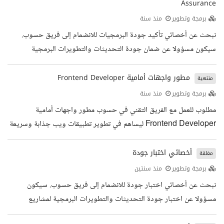
Assurance
المؤثرين والشركاء إدارة التعاون لإنتاج محتوى مخصص يدعم أهداف
النمو ويثري تجربة المستخدم تحليل أداء المبادرات التسويقية لتحسين
برمجة وتطوير
منذ سنة
النتائج باستمرار متابعة تطورات سوق العمل المؤهلات...
نبحث عن أخصائي تأكيد جودة البرمجيات للانضمام إلى فريق حسوب.
سيكون مسؤولا عن ضمان جودة التحديثات والتطويرات البرمجية
لمشاريع حسوب. الشخص المناسب يتمتع بمهارات تنظيمية ممتازة ودقة
الملاحظة والاهتمام بالتفاصيل. لديه القدرة على العمل بفعالية مع فرق
مطور واجهات أمامية Frontend Developer
منتهية
التطوير والدعم الفني ومدراء المشاريع. المهام الوظيفية إعداد وتنفيذ
برمجة وتطوير
منذ سنة
خطط ضمان الجودة توثيق نتائج الاختبار وتقديم تقارير الأخطاء وتوصيات
مطلوب للعمل مع الفريق التقني في حسوب مطور واجهات أمامية
تحسين الجودة التعاون مع فريق التطوير ومتابعة خطط التحسين...
Frontend Developer ليساهم في تطوير تطبيقات ويب جذابة وسريعة
وسهلة الاستخدام. المؤهلات والخبرات المطلوبة خبرة بتطوير الواجهات
الأمامية مع ودون مكتبات خارجية أو أطر عمل نقاط إضافية لمن لديه
أخصائي اختبار جودة
مغلقة
خبرة مع مكتبة React.js خبرة باستخدام أدوات Webpack / Gulp
برمجة وتطوير
منذ سنتين
خبرة باستخدام Git و Github خبرة بتصميم واجهات استخدام متجاوبة
نبحث عن أخصائي اختبار جودة للانضمام إلى فريق حسوب. سيكون
ومتوافقة مع جميع المتصفحات خبرة بقابلية الاستخدام UX والقدرة على
مسؤولا عن اختبار جودة التحديثات والتطويرات البرمجية لمشاريع
تحويل...
حسوب. الشخص المناسب يتمتع بمهارات تنظيمية ممتازة ودقة الملاحظة