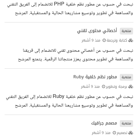
التواصل مع العملاء المحتملين وفهم احتياجاتهم إجراء الاجتماعات
نبحث في حسوب عن مطور نظم خلفية PHP للانضمام إلى الفريق التقني
والعروض التوضيحية لمنتجات البرمجيات كخدمة التي توفرها حسوب...
والمساهمة في تطوير وتوسيع مشاريعنا الحالية والمستقبلية. المرشح
المناسب هو شخص شغوف بحل المشكلات وبناء أنظمة مرنة وموثوقة،
قادر على العمل بفعالية ضمن الفريق لتطوير حلول برمجية عالية الأداء
أخصائي محتوى تقني
منتهية
يعتمد عليها مئات الآلاف من المستخدمين. المؤهلات والخبرات المطلوبة
كتابة وترجمة
منذ 9 أشهر
خبرة عملية بلغة البرمجة PHP إتقان إطار العمل Laravel خبرة في
نبحث في حسوب عن أخصائي محتوى تقني للانضمام إلى فريقنا
تصميم وبناء واجهات برمجية (APIs) خبرة باستخدام Git و...
والمساهمة في تطوير محتوى يعزز منتجاتنا الرقمية. يتمتع المرشح
المناسب بروح الابتكار والقدرة على تبسيط المفاهيم التقنية. سيكون
مسؤولا عن إنتاج محتوى واضح وفعال يمكن المستخدمين من تحقيق
مطور نظم خلفية Ruby
منتهية
أفضل استفادة من منتجات حسوب، ويفتح أمامه آفاقا واسعة للنمو المهني
برمجة وتطوير
منذ 9 أشهر
في مجالات العمل عن بعد، والبرمجيات كخدمة (SaaS)، والتعليم. المهام
نبحث في حسوب عن مطور نظم خلفية Ruby للانضمام إلى الفريق التقني
الوظيفية إنشاء المحتوى التقني للمنتجات الرقمية مراجعة وتحسين...
والمساهمة في تطوير وتوسيع مشاريعنا الحالية والمستقبلية. المرشح
المناسب هو شخص شغوف بحل المشكلات وبناء أنظمة مرنة وموثوقة،
قادر على العمل بفعالية ضمن الفريق لتطوير حلول برمجية عالية الأداء
مصمم جرافيك
منتهية
يعتمد عليها مئات الآلاف من المستخدمين. المؤهلات والخبرات المطلوبة
تصميم
منذ 9 أشهر