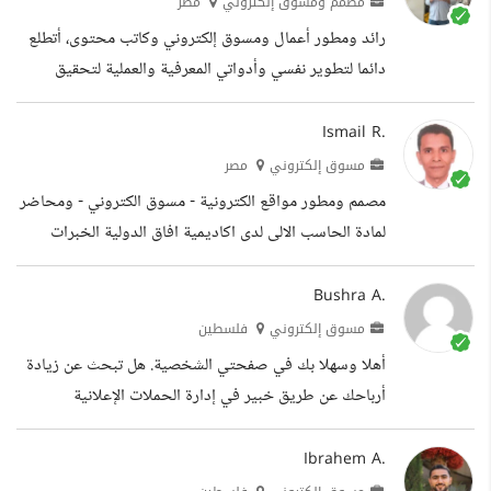
مصمم ومسوق إلكتروني
مصر
في إكمال الدراسة
رائد ومطور أعمال ومسوق إلكتروني وكاتب محتوى، أتطلع
دائما لتطوير نفسي وأدواتي المعرفية والعملية لتحقيق
أفضل النتائج. أستطيع أن أساعدك في إنشاء أو تطوير عملك
أو شركتك الناشئة حسب حاجتك، سواء بدراسة السوق
Ismail R.
والمنافسين، أو عمل خطة تسويقية كاملة، أو خطة تطوير
مسوق إلكتروني
مصر
مبنية على معطيات موجودة، أو بيانات بحاجة لتحليلها
مصمم ومطور مواقع الكترونية - مسوق الكتروني - ومحاضر
وتحويلها إل معطيات ذات جدوى. الخبرات مؤسس شريك
لمادة الحاسب الالى لدى اكاديمية افاق الدولية الخبرات
ومدير تنفيذي في Novita workspace مؤسس شريك
مطور ويب بعدة لغات برمجة مسوق الكتروني على كافة
ومدير في أحد أكبر مساحات العمل الرائدة في مدينة...
المنصات الالكترونية التعليم بكالوريوس علوم حاسب جامعة
Bushra A.
المنيا
مسوق إلكتروني
فلسطين
أهلا وسهلا بك في صفحتي الشخصية. هل تبحث عن زيادة
أرباحك عن طريق خبير في إدارة الحملات الإعلانية
لصفحاتك في السوشل ميديا هل تبحث عن خبير سيو
محترف لتحسين محركات البحث لموقعك للحصول على
Ibrahem A.
ترتيبات أفضل في نتائج البحث في جوجل أنت في المكان