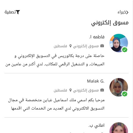
خبراء
تصفية
مسوق إلكتروني
فاطمه ا.
مسوق إلكتروني
فلسطين
حاصلة على درجة بكالوريس في التسويق الإلكتروني و
المبيعات، و التشغيل الرقمي للمكاتب. لدي أكثر من عامين من
الخبرة وكثرة من الإنجازات والعمل الذي جمعني مع
مجموعة واسعة من العملاء، سواء كانوا أفرادا أو شركات أو
Malak G.
مؤسسات. أعمل حاليا كمساعد مستقل بالقطعة من خلال
مسوق إلكتروني
فلسطين
إدارة منصات وسائل الإعلام الاجتماعية ووضع خطط
مرحبا بكم اسمي ملك اسماعيل غباين متخصصة في مجال
التسويق. كما أعمل في مجال كتابة المحتوى باللغة العربية
التسويق الالكتروني لدي العديد من الخدمات التي اقدمها
للعديد من المؤسسات المحلية وعلى الإنترنت. لدي خبرة في
منها : الدعاية والترويج للمنتج الحملات الاعلانية تصميم
مجال ريادة الأعمال، حيث هيأت عروض...
مواقع العمل على موقع canva للتصميم عمل سيرة ذاتية
اماني ب.