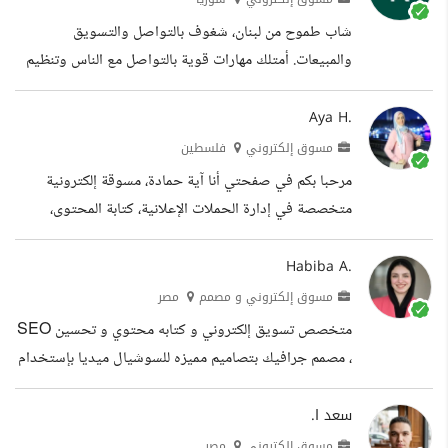
optimization, and scalable...
شاب طموح من لبنان، شغوف بالتواصل والتسويق
والمبيعات. أمتلك مهارات قوية بالتواصل مع الناس وتنظيم
الفعاليات الاجتماعية، وخبرة عملية بالتصميم البصري عبر
Canva. أسعى لبناء مسيرة مهنية في مجال المبيعات
Aya H.
والتسويق الرقمي من خلال التعلم المستمر والالتزام.
مسوق إلكتروني
فلسطين
الخبرات التعليم
مرحبا بكم في صفحتي أنا آية حمادة، مسوقة إلكترونية
متخصصة في إدارة الحملات الإعلانية، كتابة المحتوى،
والتعليق الصوتي. أقدم خبرتي الممتدة في مجال التسويق
الإلكتروني وإدارة مواقع التواصل الاجتماعي، حيث عملت
Habiba A.
في عدة شركات ومؤسسات، وشاركت في تدريبات تقنية
مسوق إلكتروني و مصمم
مصر
ومهنية أثرت مهاراتي بشكل كبير. الخدمات التي أقدمها: 1-
متخصص تسويق إلكتروني و كتابه محتوي و تحسين SEO
إعداد خطط تسويقية احترافية باللغتين العربية والإنجليزية.
، مصمم جرافيك بتصاميم مميزه للسوشيال ميديا بإستخدام
2-إدارة مواقع التواصل الاجتماعي بمهارة، مع ضمان زيادة
كانفا الخبرات التعليم
المتابعين وتحقيق نتائج فعالة....
سعد ا.
مسوق إلكتروني
مصر