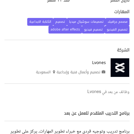
تاريخ النشر
منذ 11 شهر
المهارات
مصمم جرافيك
تصميمات سوشيال ميديا
تصميم
الكتابة الابداعية
تصميم الفيديو
تصميم فيديو
adobe after effects
الشركة
Lvones
تصميم وأعمال فنية وإبداعية
السعودية
وظائف عن بعد في Lvones
برنامج التدريب المتقدم للعمل عن بعد
برنامج تدريب وتوجيه فردي مع خبراء تطوير المهارات، يركز على تطوير