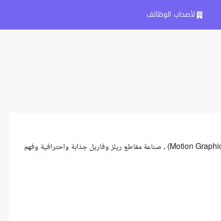
لأصحاب الوظائف
نبحث عن محرر فيديو محترف عنده خبرة قوية في الموشن جرافيك (Motion Graphics) ، صناعة مقاطع ريلز وفاريل جذابة واحترافية وفهم