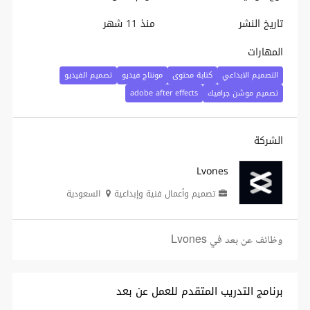
تاريخ النشر
منذ 11 شهر
المهارات
التصميم الابداعي
كتابة محتوى
مونتاج فيديو
تصميم الفيديو
تصميم موشن جرافيك
adobe after effects
الشركة
Lvones
تصميم وأعمال فنية وإبداعية
السعودية
وظائف عن بعد في Lvones
برنامج التدريب المتقدم للعمل عن بعد