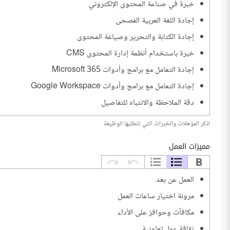
خبرة في صناعة المحتوى الإلكتروني
التحقق من المعلومات وتوثيق المصادر
إجادة اللغة العربية الفصحى
إعداد البحوث والتقارير
إجادة الكتابة والتحرير وصياغة المحتوى
تنظيم وإدارة المحتوى عبر المنصات
خبرة باستخدام أنظمة إدارة المحتوى CMS
تطوير وتحديث المحتوى
إجادة التعامل مع برامج وأدوات Microsoft 365
استخدام الذكاء الاصطناعي لدعم إنتاج المحتوى
إجادة التعامل مع برامج وأدوات Google Workspace
توظيف وإدارة المستقلين عن بعد
دقة الملاحظة والانتباه للتفاصيل
مهارة التنظيم وإدارة الوقت
اذكر المؤهلات والخبرات التي تتطلبها الوظيفة
مهارات التواصل الفعال النصية والمرئية
مميزات العمل
خبرة باستخدام أدوات التواصل وإدارة المهام
العمل عن بعد
مرونة اختيار ساعات العمل
مكافآت وحوافز على الأداء
ثقافة عمل تعاونية