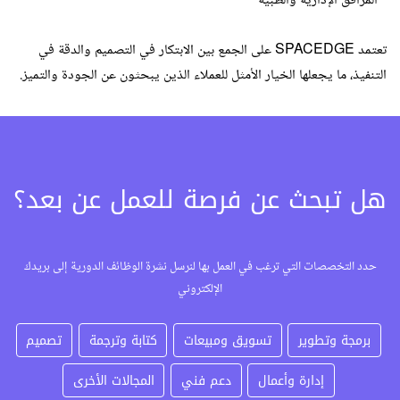
• المرافق الإدارية والطبية
تعتمد SPACEDGE على الجمع بين الابتكار في التصميم والدقة في
التنفيذ، ما يجعلها الخيار الأمثل للعملاء الذين يبحثون عن الجودة والتميز.
هل تبحث عن فرصة للعمل عن بعد؟
حدد التخصصات التي ترغب في العمل بها لنرسل نشرة الوظائف الدورية إلى بريدك
الإلكتروني
برمجة وتطوير
تسويق ومبيعات
كتابة وترجمة
تصميم
إدارة وأعمال
دعم فني
المجالات الأخرى