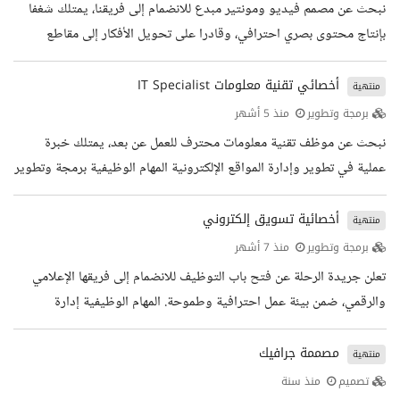
نبحث عن مصمم فيديو ومونتير مبدع للانضمام إلى فريقنا، يمتلك شغفا
بإنتاج محتوى بصري احترافي، وقادرا على تحويل الأفكار إلى مقاطع
فيديو مؤثرة تعكس هوية العلامة التجارية وتحقق أعلى مستويات الجودة
والإبداع. المهام الوظيفية مونتاج وإنتاج مقاطع الفيديو الاحترافية الخاصة
أخصائي تقنية معلومات IT Specialist
منتهية
بوسائل التواصل الاجتماعي، والحملات التسويقية، والفعاليات، والمقابلات،
برمجة وتطوير
منذ 5 أشهر
والإعلانات. تصميم المؤثرات البصرية والرسوم المتحركة (Motion
نبحث عن موظف تقنية معلومات محترف للعمل عن بعد، يمتلك خبرة
Graphics) والعناوين والانتقالات بما يتناسب...
عملية في تطوير وإدارة المواقع الإلكترونية المهام الوظيفية برمجة وتطوير
المواقع الإلكترونية أتمتة عمليات التطوير بالذكاء الاصطناعي تطوير قوالب
وإضافات WordPress صيانة المواقع والتطبيقات إعداد خطط ضمان
أخصائية تسويق إلكتروني
منتهية
الجودة وفقا لمعايير وإجراءات العمل التعاون مع فريق التطوير ومتابعة
برمجة وتطوير
منذ 7 أشهر
خطط التحسين المؤهلات والخبرات خبرة بتطوير واجهات الاستخدام
تعلن جريدة الرحلة عن فتح باب التوظيف للانضمام إلى فريقها الإعلامي
HTML/CSS نقاط إضافية لمن لديه خبرة بتطوير النظم...
والرقمي، ضمن بيئة عمل احترافية وطموحة. المهام الوظيفية إدارة
حسابات التواصل الاجتماعي (Instagram X LinkedIn Facebook
YouTube). إعداد ونشر المحتوى اليومي وخطط التسويق الشهرية. كتابة
مصممة جرافيك
منتهية
محتوى تسويقي احترافي وإدارة الإيميلات الرسمية والتسويقية. تحسين
تصميم
منذ سنة