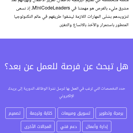
منصة متخصصة في تعليم البرمجة للأطفال. تعزيز الأطفال وتهيأتهم لغد
مشرق مليء بالفرص هو مهمتنا في M!niCodeLeaders، إذ نسعى
لتزويدهم بشتّى المهارات اللازمة ليشقوا طريقهم في عالم التكنولوجيا
المتطور باستمرار والآخذ بالاتساع والتغيّر.
هل تبحث عن فرصة للعمل عن بعد؟
حدد التخصصات التي ترغب في العمل بها لنرسل نشرة الوظائف الدورية إلى بريدك
الإلكتروني
برمجة وتطوير
تسويق ومبيعات
كتابة وترجمة
تصميم
إدارة وأعمال
دعم فني
المجالات الأخرى