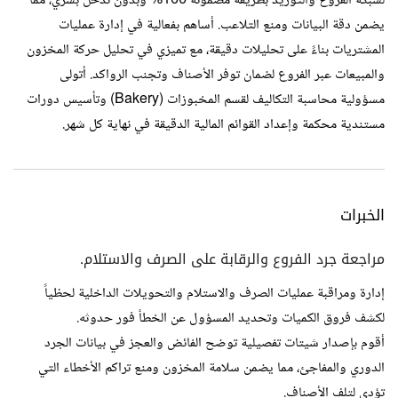
لشبكة الفروع والتوريد بطريقة مضمونة 100% وبدون تدخل بشري، مما
يضمن دقة البيانات ومنع التلاعب. أساهم بفعالية في إدارة عمليات
المشتريات بناءً على تحليلات دقيقة، مع تميزي في تحليل حركة المخزون
والمبيعات عبر الفروع لضمان توفر الأصناف وتجنب الرواكد. أتولى
مسؤولية محاسبة التكاليف لقسم المخبوزات (Bakery) وتأسيس دورات
مستندية محكمة وإعداد القوائم المالية الدقيقة في نهاية كل شهر.
الخبرات
مراجعة جرد الفروع والرقابة على الصرف والاستلام.
إدارة ومراقبة عمليات الصرف والاستلام والتحويلات الداخلية لحظياً
لكشف فروق الكميات وتحديد المسؤول عن الخطأ فور حدوثه.
أقوم بإصدار شيتات تفصيلية توضح الفائض والعجز في بيانات الجرد
الدوري والمفاجئ، مما يضمن سلامة المخزون ومنع تراكم الأخطاء التي
تؤدي لتلف الأصناف.