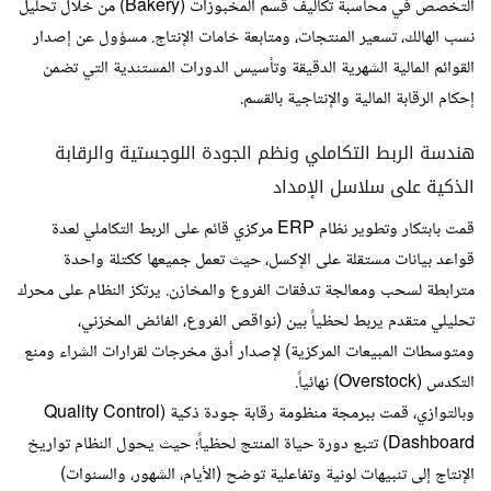
التخصص في محاسبة تكاليف قسم المخبوزات (Bakery) من خلال تحليل
نسب الهالك، تسعير المنتجات، ومتابعة خامات الإنتاج. مسؤول عن إصدار
القوائم المالية الشهرية الدقيقة وتأسيس الدورات المستندية التي تضمن
إحكام الرقابة المالية والإنتاجية بالقسم.
هندسة الربط التكاملي ونظم الجودة اللوجستية والرقابة
الذكية على سلاسل الإمداد
قمت بابتكار وتطوير نظام ERP مركزي قائم على الربط التكاملي لعدة
قواعد بيانات مستقلة على الإكسل، حيث تعمل جميعها ككتلة واحدة
مترابطة لسحب ومعالجة تدفقات الفروع والمخازن. يرتكز النظام على محرك
تحليلي متقدم يربط لحظياً بين (نواقص الفروع، الفائض المخزني،
ومتوسطات المبيعات المركزية) لإصدار أدق مخرجات لقرارات الشراء ومنع
التكدس (Overstock) نهائياً.
​وبالتوازي، قمت ببرمجة منظومة رقابة جودة ذكية (Quality Control
Dashboard) تتبع دورة حياة المنتج لحظياً؛ حيث يحول النظام تواريخ
الإنتاج إلى تنبيهات لونية وتفاعلية توضح (الأيام، الشهور، والسنوات)