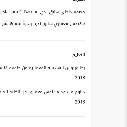
‏مصمم داخلي‏ سابق لدى ‏ARTA - Maisara F. Baroud ميسرة بارود - أرتا‏
مهندس معماري‏ سابق لدى ‏بلدية غزة هاشم‏
التعليم
بكالوريوس الهندسة المعمارية من جامعة فلس
2018
دبلوم مساعد مهندس معماري من الكلية الجامع
2013