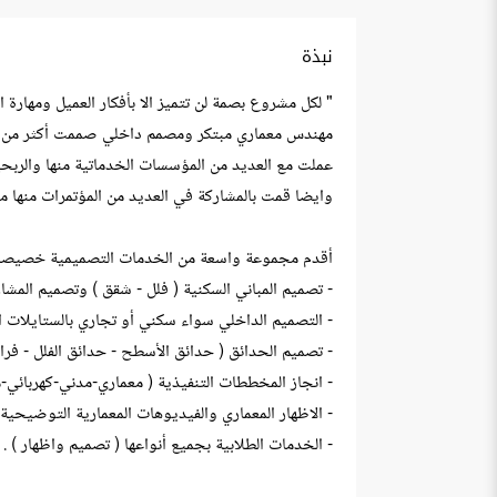
نبذة
" لكل مشروع بصمة لن تتميز الا بأفكار العميل ومهارة 
مهندس معماري مبتكر ومصمم داخلي صممت أكثر من 30 مشروع هندسي متنوع سواء محلي أو دولى في عدة مجالات منها : ( السكني والتجاري والترفيهي وغيرها 
عملت مع العديد من المؤسسات الخدماتية منها والربحي
وايضا قمت بالمشاركة في العديد من المؤتمرات منها مؤت
أقدم مجموعة واسعة من الخدمات التصميمية خصيصا ل
- تصميم المباني السكنية ( فلل - شقق ) وتصميم المشار
- التصميم الداخلي سواء سكني أو تجاري بالستايلات ال
- تصميم الحدائق ( حدائق الأسطح - حدائق الفلل - فرا
- انجاز المخططات التنفيذية ( معماري-مدني-كهربائي-م
- الاظهار المعماري والفيديوهات المعمارية التوضيحية 
- الخدمات الطلابية بجميع أنواعها ( تصميم واظهار ) .