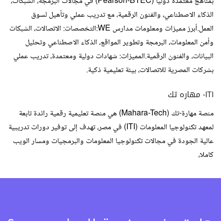
بمناهج معتمدة دولياً (Pearson-BTEC) في مجالات البرمجة، الشبكات،
الذكاء الاصطناعي، والفنون الرقمية، مع تدريب عملي وتأهيل لسوق
العمل.أبرز مميزات ومعلومات مدارس WE:التخصصات: الاتصالات، الشبكات
وأمن المعلومات، البرمجة وتطوير المواقع، الذكاء الاصطناعي وتحليل
البيانات، والفنون الرقمية.المميزات: شهادات دولية ومعتمدة، تدريب عملي
بشركات المصرية للاتصالات، بيئة تعليمية ذكية.
ITI- مهاره تك
منصة مهارة-تك (Mahara-Tech) هي منصة تعليمية رقمية رائدة تابعة
لمعهد تكنولوجيا المعلومات (ITI) في مصر، تهدف إلى توفير دورات تدريبية
عالية الجودة في مجالات تكنولوجيا المعلومات والبرمجيات ومسار الويب
كاملا،