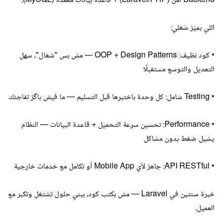
Backend آمن (Laravel/PHP) + قاعدة بيانات معقدة (MySQL).
اللي بميّز شغلي:
• كود نظيف: OOP + Design Patterns — مش بس "شغال"، سهل
التعديل والتوسع مستقبلًا
• Testing شامل: كل وحدة باختبرها قبل التسليم — ما فيش باگز تفاجئك
• Performance: تحسين سرعة التحميل + قاعدة البيانات — النظام
يشيل ضغط بدون مشاكل
• API RESTful: جاهز لأي Mobile App أو تكامل مع خدمات خارجية
خبرة سنتين في Laravel — مش بكتب كود، ببني حلول تشتغل وتكبر مع
العميل.