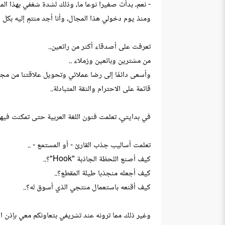
- نعم، بدأت صغيرا نوعا ما، وذلك لشدة شغفي بهذا المج
ومنذ يوم دخولي هذا المجال، وأنا أجد منتمٍ إليه بكل 
تعرفت على أصدقاء أكثر من رائعين..
من مشترين وبائعين وزملاء ..
وأسعى دائمًا إلى رضا عملائي وتحويل علاقتنا من مجرد
قائمة على الاحترام والثقة المتبادلة..
في بدايتي، تعلمت فنون اللغة العربية حتى تمكنت فيها 
تعلمت أساليب جذب القارئ - أو المستمع - ..
كيف أصنع اللحظة الجاذبة "Hook"؟..
كيف أجعله منجذبا طيلة المقطع؟..
كيف أقنعه باستعمال منتجي الذي أسوق له؟..
وغير ذلك مما ترونه عند تشريفي بتعاونكم معي بإذن الل