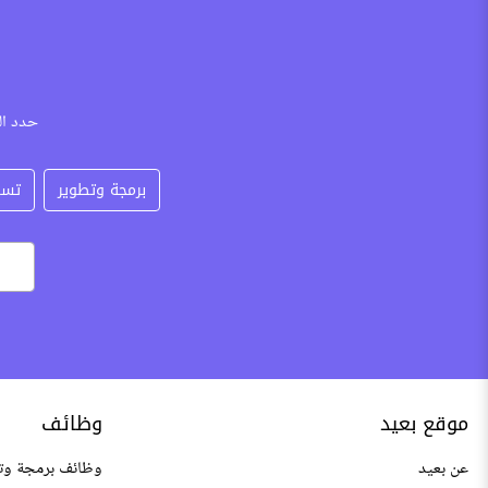
حدد ال
برمجة وتطوير
تسو
موقع بعيد
وظائف
عن بعيد
وظائف برمجة وت