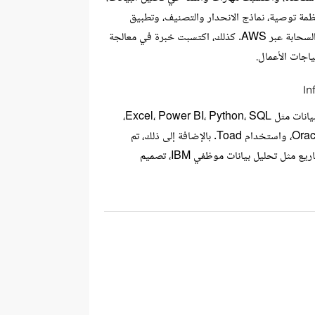
Google Spreadsheets، Power BI، S، وPython. تضمنت خبرتي بناء أنظمة توصية، نماذج الانحدار والتصنيف، وتطبيق
خوارزميات التجميع مثل K-Means وKNN. كما تعلمت إنشاء لوحات التحكم والتقارير، إجراء التحليل الإحصائي، واستخدام خدمات السحابة عبر AWS. كذلك، اكتسبت خبرة في معالجة
اجات الأعمال.
In
خلال تدريبي المكثف لمدة ثلاثة أشهر في تحليل البيانات بمعهد تكنولوجيا المعلومات (ITI)، اكتسبت مهارات شاملة في أدوات تحليل البيانات مثل Excel، Power BI، Python، SQL،
وPL/SQL، وتعلمت تصميم قواعد البيانات ومستودعات البيانات. كما شمل التدريب تعلم مبادئ التعلم الآلي، العمل مع قواعد بيانات Oracle، واستخدام Toad. بالإضافة إلى ذلك، تم
تطوير مهارات العمل الحر، كتابة السير الذاتية المتوافقة مع ATS، وتحسين ملفات LinkedIn. قمت بتطبيق هذه المهارات من خلال مشاريع مثل تحليل بيانات موظفي IBM، تصميم