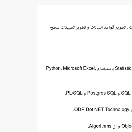
م Scientific Computing و اعمل فى مجال تحليل البيانات , تطوير قواعد البيانات و تطوير تطبيقات سطح
- خبره سنة فى مجال استخراج و تحليل و عرض البيانات Data Analysis and Visualization و التحليل الاحصائى Statistical Analysis باستخدام Python, Microsoft Excel,