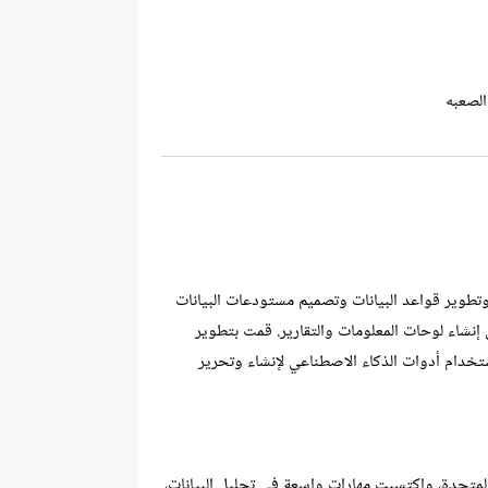
الصعبه
 في تحليل البيانات على منصات مثل Upwork و Mostqel، اكتسبت خبرة واسعة في استخراج المؤشرات الرئيسية (KPIs) وتطوير قواعد البيانات وتصميم مستودعات البيانات
ى إنشاء لوحات المعلومات والتقارير. قمت بتطوير
كتب وتصميم العروض التقديمية والوثائق الاحترافية، وبناء مواقع الويب باستخدام أدوات مثل Canva وWix، واستخدام أدوات الذكاء الاصطناعي لإنشاء وتحرير
ة مرتبطة بمشاكل الأمم المتحدة، واكتسبت مهارات واسعة في تحليل البيانات،