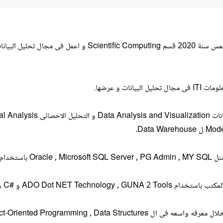
- خريج من كلية الحاسبات و المعلومات جامعة عين شمس سنة 2020 قس