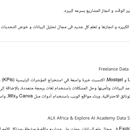
لكبيره و انجازها و تعلم كل جديد فى مجال تحليل البيانات و خوض التحديات 
Freelance Data 
كمستقل
قواعد البيانات وتأمينها وحل المشكلات باستخدام لغات برمجة متعددة، بالإضافة إل
تطبيقات سطح الم
ALX Africa & Explore AI Academy Data Sc
خلال فترة تدريبي لمدة 11 شهرًا في أكاديمية Explore AI في مجال علم البيانات، عملت على مشاريع واقعي