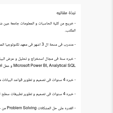
نبذة مقاليه
المكتب.
- متدرب فى منحة ال 3 اشهر فى معهد تكنولوجيا المعلومات ITI فى مجال تحليل البيانات و عرضها.
Microsoft Power BI, Analytical SQL و عمل Model ل Data Warehouse.
- خبره 4 سنوات فى تصميم و تطوير قواعد البيانات مثل Oracle , Microsoft SQL Server , PG Admin , MY SQL باستخدام SQL و Postgres SQL و PL/SQL.
- خبره 4 سنوات فى تصميم و تطوير تطبيقات سطح المكتب باستخدام ADO Dot NET Technology , GUNA 2 Tools و #C و ODP Dot NET Technology.
- القدره على حل المشكلات Problem Solving من خلال معرفه واسعه فى ال Object-Oriented Programming , Data Structures و ال Algorithms.