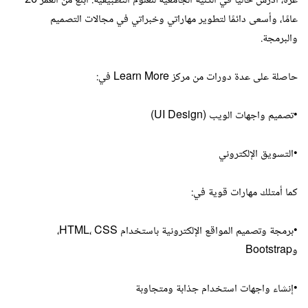
غزة، أدرس حاليًا في الكلية الجامعية للعلوم التطبيقية. أبلغ من العمر 20
عامًا، وأسعى دائمًا لتطوير مهاراتي وخبراتي في مجالات التصميم
والبرمجة.
حاصلة على عدة دورات من مركز Learn More في:
•تصميم واجهات الويب (UI Design)
•التسويق الإلكتروني
كما أمتلك مهارات قوية في:
•برمجة وتصميم المواقع الإلكترونية باستخدام HTML، CSS،
وBootstrap
•إنشاء واجهات استخدام جذابة ومتجاوبة