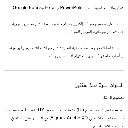
•تطبيقات الحاسوب مثل PowerPoint وExcel وGoogle Forms
عملت على تصميم مواقع إلكترونية ناجحة وساعدت في تحسين تجربة
المستخدم وجمالية العرض للمواقع.
أسعى دائمًا لتقديم خدمات عالية الجودة في مجالات التصميم والبرمجة،
وبأسلوب احترافي يلبي احتياجات العميل بدقة
الخبرات خبرة منذ سنتين
تصميم ux ui
أصمم واجهات مستخدم (UI) وتجارب مستخدم (UX) احترافية وعصرية
باستخدام أدوات مثل Adobe XD وFigma، مع التركيز على التناسق
وسهولة الاستخدام