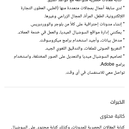
* كتابة مقالات حصرية متوافقة مع قواعد السيو.
* لدى سابقة أعمال بمجالات متعددة منها (الطبي، العطور، التجارة
اللإلكترونية، الطفل، المرأة، المجال الزراعي وغيرها.
* إنشاء مدونات إحترافية على كلاً من بلوجر والووردبريس.
* يمكنني إدارة مواقع السوشيال الميديا، والعمل في خدمة العملاء.
* مدخل بيانات، وأجيد استخدام برامج ميكروسوفت.
* التفريغ الصوتى للملفات، والتدقيق اللغوي الجيد.
* تصاميم السوشيال ميديا والتعديل على الصور المختلفة، واستخدام
برامج Adobe.
تواصل معي للاستفسار، في أى وقت.
الخبرات
كاتبة محتوى
كتابة المقالات الحصرية للمدونات، وكذلك كتابة محتوى على السوشيال