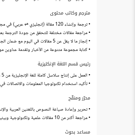
مترجم وكاتب محتوى
• ترجمة وإنشاء 120 مقالة (إنجليزي ⇌ عربي) في مجالات مختلفة مع المحافظة على معنى ونبرة النص الأصليين.
• مراجعة مقالات مختلفة للتحقق من جودة الترجمة ب
• إنجاز ما لا يقل عن 5 مقالات في اليوم مع ضمان الجودة والكفاءة.
• كتابة مجموعة متنوعة من الأخبار وتقدمة عناوين موج
رئيس قسم اللغة الإنكليزية
• العمل على إنتاج سلاسل كاملة للغة الإنجليزية من 5 مستويات متضمنةً جميع المهارات الأساسية (الاستماع والقراءة والكتابة والتحدث).
• تأكيد استخدام تكنولوجيا المعلومات والاتصالات في 80٪ من مجالات تدريس اللغة الإنجليزية
محرّر ومنقّح
• تحرير وإعادة صياغة النصوص باللغتين العربية والإن
• مراجعة أكثر من 10 مقالات علمية وتكنولوجية وبيئية وطبية يوميّاً
مساعد بحوث