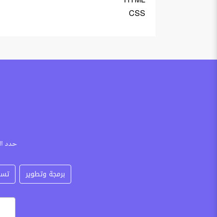
HTML
CSS
حدد ال
برمجة وتطوير
تسو